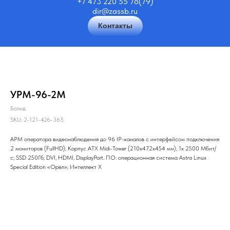
+7 473 220 55 78(79)
dir@zassb.ru
Контакты
УРМ-96-2М
Болид
SKU:
2-121-426-365
АРМ оператора видеонаблюдения до 96 IP-каналов с интерфейсом подключения
2 мониторов (FullHD); Корпус ATX Midi-Tower (210х472х454 мм); 1х 2500 Мбит/
с; SSD 250Гб; DVI, HDMI, DisplayPort. ПО: операционная система Astra Linux
Special Edition «Орёл»; Интеллект Х