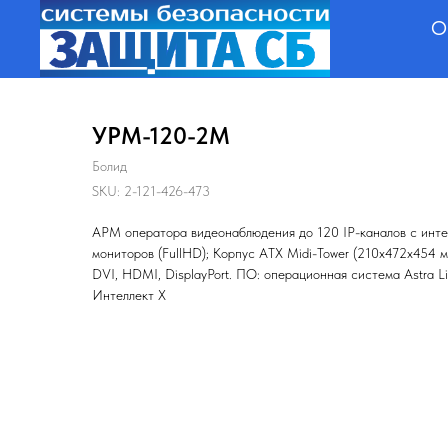
О
УРМ-120-2М
Болид
SKU:
2-121-426-473
АРМ оператора видеонаблюдения до 120 IP-каналов с инт
мониторов (FullHD); Корпус ATX Midi-Tower (210х472х454 м
DVI, HDMI, DisplayPort. ПО: операционная система Astra Lin
Интеллект Х