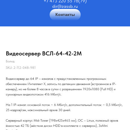
+7 473 220 55 78(79)
dir@zassb.ru
Контакты
Видеосервер ВСЛ-64-42-2М
Болид
SKU:
2-112-048-981
Видеосервер до 64 IP – каналов с предустановленным программным
обеспечением Интеллект Х, запись по детекции движения (встроенное в IP-
камеру), но не более 8 часов в сутки с разрешением 1920х1080 (Full HD) и
суммарным видеопотоком 416 Мбит/с.
На 1 IP-канал: основной поток ~ 6 Мбит/с, дополнительный поток: ~ 0,5 Мбит/с,
25 кадров/сек, максимальный архив 30 дней.
Серверный корпус Mid-Tower (198х425х465 мм), ОС – Linux, полезный архив
ёмкостью 42 ТБ (жёсткие диски HDD в комплекте с сервером), 3хMini