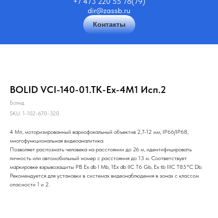
+7 473 220 55 78(79)
dir@zassb.ru
Контакты
BOLID VCI-140-01.TK-Ex-4M1 Исп.2
Болид
SKU:
1-102-670-320
4 Мп, моторизированный вариофокальный объектив 2,7-12 мм, IP66/IP68,
многофункциональная видеоаналитика.
Позволяет распознать человека на расстоянии до 26 м, идентифицировать
личность или автомобильный номер с расстояния до 13 м. Соответствует
маркировке взрывозащиты PB Ex db I Mb, 1Ex db IIC T6 Gb, Ex tb IIIC T85°С Db.
Рекомендуется для установки в системах видеонаблюдения в зонах с классом
опасности 1 и 2.