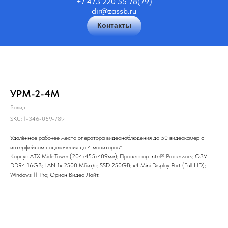
+7 473 220 55 78(79)
dir@zassb.ru
Контакты
УРМ-2-4М
Болид
SKU:
1-346-059-789
Удалённое рабочее место оператора видеонаблюдения до 50 видеокамер с
интерфейсом подключения до 4 мониторов*.
Корпус ATX Midi-Tower (204x455x409мм); Процессор Intel® Processors; ОЗУ
DDR4 16GB; LAN 1х 2500 Мбит/с; SSD 250GB; x4 Mini Display Port (Full HD);
Windows 11 Pro; Орион Видео Лайт.